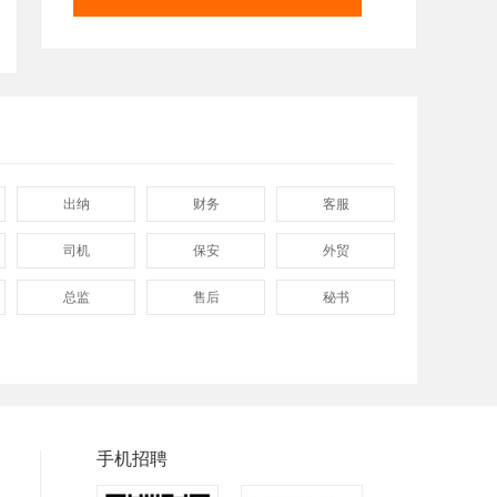
出纳
财务
客服
司机
保安
外贸
总监
售后
秘书
程序
拓展
电工
普工
兼职
快递
八小时工作
8小时
附近
手机招聘
包吃包住
50岁左右
最新