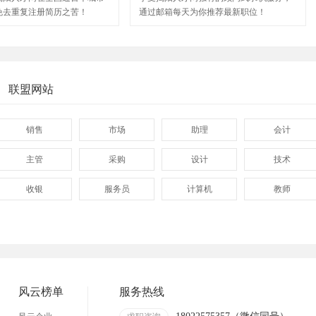
免去重复注册简历之苦！
通过邮箱每天为你推荐最新职位！
联盟网站
销售
市场
助理
会计
主管
采购
设计
技术
收银
服务员
计算机
教师
管理
顾问
促销
网页
技术员
营业员
暑假工
事业单位
网店
马头
临时工
包装工
风云榜单
服务热线
找工作包吃住
急招急聘
长白班
工资日结