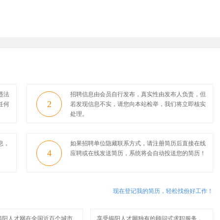
违法
招聘信息由会员自行发布，真实性由发布人负责，但
2
任何
若发现信息不实，请您向本站检举，我们将立即核实
处理。
息，
如果招聘单位隐藏联系方式，请注册简历后直接在线
4
应聘或在线发送简历，系统将会自动投送您的简历！
现在登记我的简历，轻松找份好工作！
揭阳人才网在全国近百个城市
享受揭阳人才网独有的顾问式求职服务，