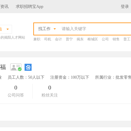
场资讯
求职招聘宝App
登录
找工作
站
爆的揭阳人才网站
兼职
司机
会计
普宁
揭东
榕城区
公司
销售
普工
大福
业
员工人数：50人以下
注册资金：100万以下
所属行业：批发零售
0
0
公司问答
粉丝关注