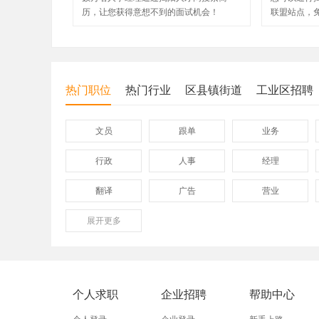
历，让您获得意想不到的面试机会！
联盟站点，
热门职位
热门行业
区县镇街道
工业区招聘
文员
跟单
业务
行政
人事
经理
翻译
广告
营业
展开
保险
更多
模具
软件
外贸业务员
业务员
设计师
淘宝美工
淘宝运营
淘宝客服
个人求职
企业招聘
帮助中心
附近找工作
招工启事
本地