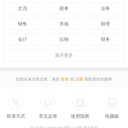
文员
跟单
业务
销售
市场
助理
会计
出纳
财务
客服
行政
人事
展开
更多
经理
主管
采购
职场从来没有过客，请先
登录
或
注册
获取更好的服务
设计
技术
司机
保安
外贸
翻译
联系方式
意见反馈
使用指南
电脑版
广告
营业
收银
All Rights Reserved 揭阳人才网 版权所有