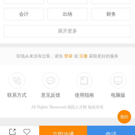
会计
出纳
财务
客服
行政
人事
展开
更多
经理
主管
采购
职场从来没有过客，请先
登录
或
注册
获取更好的服务
设计
技术
司机
保安
外贸
翻译
联系方式
意见反馈
使用指南
电脑版
广告
营业
收银
All Rights Reserved 揭阳人才网 版权所有
服务员
计算机
教师
总监
售后
秘书
立即沟通
电话