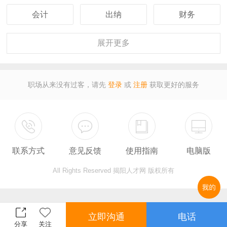
会计
出纳
财务
客服
行政
人事
展开
更多
经理
主管
采购
职场从来没有过客，请先
登录
或
注册
获取更好的服务
设计
技术
司机
保安
外贸
翻译
联系方式
意见反馈
使用指南
电脑版
广告
营业
收银
All Rights Reserved 揭阳人才网 版权所有
服务员
计算机
教师
总监
售后
秘书
立即沟通
电话
分享
关注