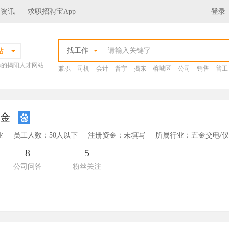
场资讯
求职招聘宝App
登录
找工作
站
爆的揭阳人才网站
兼职
司机
会计
普宁
揭东
榕城区
公司
销售
普工
五金
业
员工人数：50人以下
注册资金：未填写
所属行业：五金交电/仪
8
5
公司问答
粉丝关注