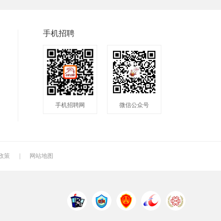
普工
兼职
快递
八小时工作
8小时
附近
手机招聘
包吃包住
50岁左右
最新
人头马
最近
2020
200元一天
冲压工
快递分拣员
手机招聘网
微信公众号
快递员
送餐员
洗碗工
叉车工
修理工
钣金工
车衣工
喷洒工
镗工
政策
|
网站地图
铣工
领班
钻工
管道工
氩弧焊
电焊工
机电维修工
电器维修工
月嫂