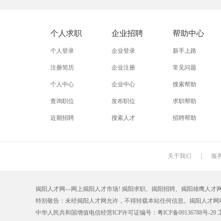
外贸业务员
业务员
设计师
淘宝美工
淘宝运营
淘宝客服
个人求职
企业招聘
帮助中心
附近找工作
招工启事
本地
个人登录
企业登录
新手上路
近期
今日
今天
注册简历
企业注册
常见问题
个人中心
企业中心
搜索帮助
同城找工作
今天招工
最近
查询职位
发布职位
求职帮助
装配工
煮饭工
普通工人
近期招聘
搜索人才
招聘帮助
搬运工
厨师
促销员
学徒工
车位工
熨烫工
关于我们
|
服
抛光工
空调工
电梯工
揭阳人才网—网上揭阳人才市场! 揭阳求职、揭阳招聘、揭阳雄鹰人才网【0663
铆工
工人
印刷技工
特别敬告：未经揭阳人才网允许，不得转载本站任何信息。揭阳人才
生产工
样板工
丝印工
中华人民共和国增值电信经营ICP许可证编号：
粤ICP备09136788号-29