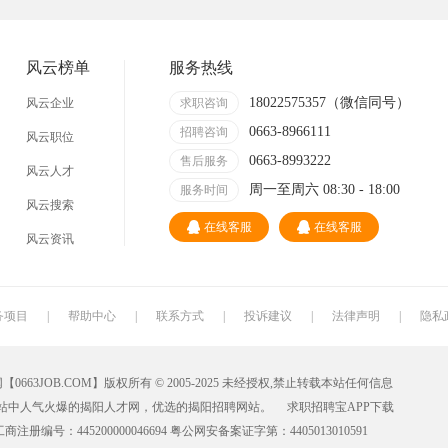
技术员
营业员
暑假工
事业单位
网店
马头
临时工
包装工
风云榜单
服务热线
找工作包吃住
急招急聘
长白班
工资日结
18022575357（微信同号）
风云企业
求职咨询
0663-8966111
哪里
附近今天
招聘咨询
日结
一天一结
风云职位
0663-8993222
售后服务
风云人才
工地招小工
最新最急
30元一小时
300元一天
周一至周六 08:30 - 18:00
服务时间
风云搜索
清洁工
保洁员
缝纫工
收银员
在线客服
在线客服
风云资讯
导购员
操作工
晒版工
钳工
裁剪工
锣工
装修工
铆焊工
务项目
|
帮助中心
|
联系方式
|
投诉建议
|
法律声明
|
隐私
水工
机修工
数控车床
磨工
JOB.COM】版权所有 © 2005-2025 未经授权,禁止转载本站任何信息
车工
木工
冲床
磨床工
网站中人气火爆的揭阳人才网，优选的揭阳招聘网站。
求职招聘宝APP下载
油漆工
喷漆工
锅炉工
制冷工
工商注册编号：445200000046694 粤公网安备案证字第：4405013010591