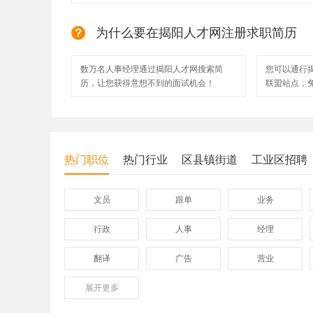
为什么要在揭阳人才网注册求职简历
数万名人事经理通过揭阳人才网搜索简
您可以通行
历，让您获得意想不到的面试机会！
联盟站点，
热门职位
热门行业
区县镇街道
工业区招聘
文员
跟单
业务
行政
人事
经理
翻译
广告
营业
展开
保险
更多
模具
软件