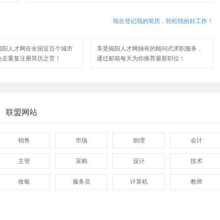
现在登记我的简历，轻松找份好工作！
揭阳人才网在全国近百个城市
享受揭阳人才网独有的顾问式求职服务，
免去重复注册简历之苦！
通过邮箱每天为你推荐最新职位！
联盟网站
销售
市场
助理
会计
主管
采购
设计
技术
收银
服务员
计算机
教师
管理
顾问
促销
网页