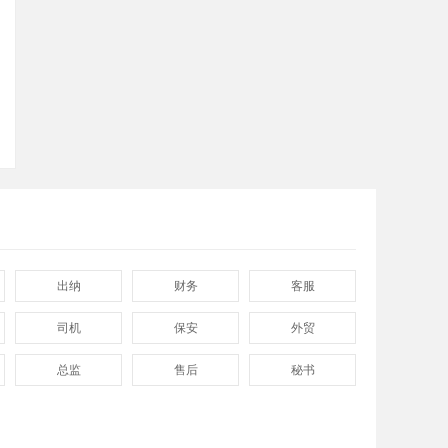
顶部
出纳
财务
客服
司机
保安
外贸
总监
售后
秘书
程序
拓展
电工