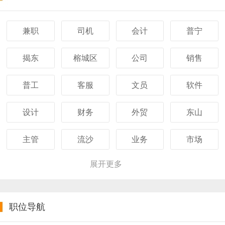
兼职
司机
会计
普宁
揭东
榕城区
公司
销售
普工
客服
文员
软件
设计
财务
外贸
东山
主管
流沙
业务
市场
展开更多
职位导航