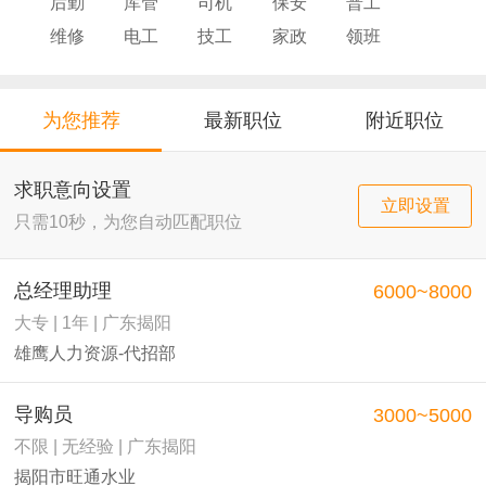
后勤
库管
司机
保安
普工
维修
电工
技工
家政
领班
导购
店员
厨师
为您推荐
最新职位
附近职位
求职意向设置
立即设置
只需10秒，为您自动匹配职位
总经理助理
6000~8000
大专 | 1年 | 广东揭阳
雄鹰人力资源-代招部
导购员
3000~5000
不限 | 无经验 | 广东揭阳
揭阳市旺通水业