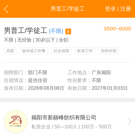
男普工/学徒工
登录 | 注册
3500~6000
男普工/学徒工
(不限)
急
不限 | 无经验 | 30岁以下 | 全职
高薪
饭补或工作餐
社会保险
标准工时
加班补助
招聘部门：
部门不限
工作地点：
广东揭阳
住宿情况：
提供住宿
性别要求：
不限
发布日期：
2026年08月08日
有效日期：
2027年01月03日
揭阳市新丽峰纺织有限公司
私营企业 | 50—100人 | 100万－500万