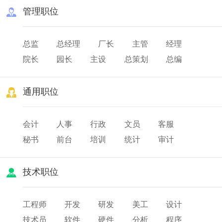
管理职位
总监
总经理
厂长
主管
经理
院长
园长
主设
总策划
总编
总务
队长
班长
店长
通用职位
会计
人事
行政
文员
客服
秘书
前台
培训
统计
审计
薪酬
出纳
人力资源
技术职位
工程师
开发
研发
美工
设计
技术员
软件
硬件
分析
程序