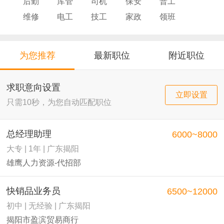
后勤
库管
司机
保安
普工
维修
电工
技工
家政
领班
导购
店员
厨师
为您推荐
最新职位
附近职位
求职意向设置
立即设置
只需10秒，为您自动匹配职位
总经理助理
6000~8000
大专 | 1年 | 广东揭阳
雄鹰人力资源-代招部
快销品业务员
6500~12000
初中 | 无经验 | 广东揭阳
揭阳市盈滨贸易商行