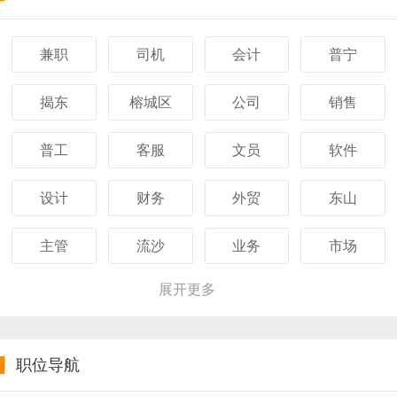
兼职
司机
会计
普宁
揭东
榕城区
公司
销售
普工
客服
文员
软件
设计
财务
外贸
东山
主管
流沙
业务
市场
展开更多
职位导航