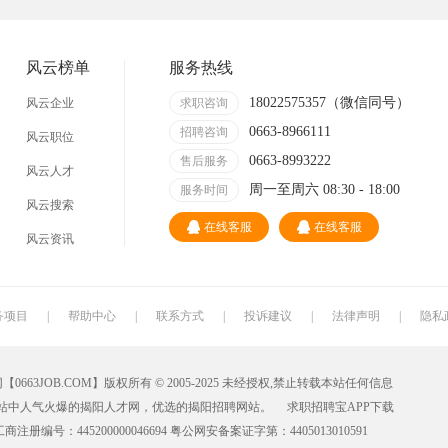
技术员
营业员
暑假工
事业单位
网店
马头
临时工
包装工
风云榜单
服务热线
找工作包吃住
急招急聘
长白班
工资日结
18022575357（微信同号）
风云企业
求职咨询
0663-8966111
哪里
附近今天
招聘咨询
日结
一天一结
风云职位
0663-8993222
售后服务
风云人才
工地招小工
最新最急
30元一小时
300元一天
周一至周六 08:30 - 18:00
服务时间
风云搜索
清洁工
保洁员
缝纫工
收银员
在线客服
在线客服
风云资讯
导购员
操作工
晒版工
钳工
裁剪工
锣工
装修工
铆焊工
务项目
|
帮助中心
|
联系方式
|
投诉建议
|
法律声明
|
隐私
水工
机修工
数控车床
磨工
JOB.COM】版权所有 © 2005-2025 未经授权,禁止转载本站任何信息
车工
木工
冲床
磨床工
网站中人气火爆的揭阳人才网，优选的揭阳招聘网站。
求职招聘宝APP下载
油漆工
喷漆工
锅炉工
制冷工
工商注册编号：445200000046694 粤公网安备案证字第：4405013010591