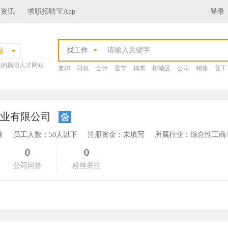
场资讯
求职招聘宝App
登录
找工作
站
爆的揭阳人才网站
兼职
司机
会计
普宁
揭东
榕城区
公司
销售
普工
鞋业有限公司
业
员工人数：50人以下
注册资金：未填写
所属行业：综合性工商
0
0
公司问答
粉丝关注