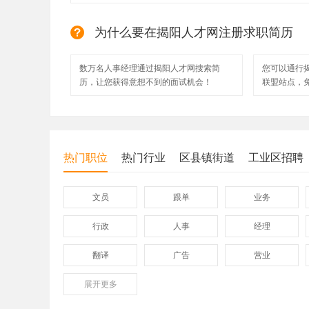
为什么要在揭阳人才网注册求职简历
数万名人事经理通过揭阳人才网搜索简
您可以通行
历，让您获得意想不到的面试机会！
联盟站点，
热门职位
热门行业
区县镇街道
工业区招聘
文员
跟单
业务
行政
人事
经理
翻译
广告
营业
展开
保险
更多
模具
软件