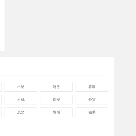
顶部
出纳
财务
客服
司机
保安
外贸
总监
售后
秘书
程序
拓展
电工