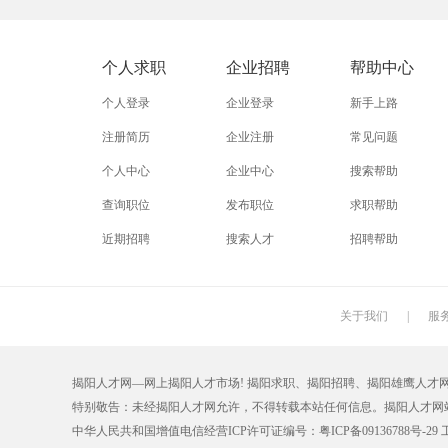
外贸业务员
业务员
设计师
淘宝美工
淘宝运营
淘宝客服
个人求职
企业招聘
帮助中心
附近找工作
招工启事
本地
个人登录
企业登录
新手上路
近期
今日
今天
注册简历
企业注册
常见问题
个人中心
企业中心
搜索帮助
同城找工作
今天招工
最近
查询职位
发布职位
求职帮助
装配工
煮饭工
普通工人
近期招聘
搜索人才
招聘帮助
搬运工
厨师
促销员
学徒工
车位工
熨烫工
关于我们
|
服
抛光工
空调工
电梯工
揭阳人才网—网上揭阳人才市场! 揭阳求职、揭阳招聘、揭阳雄鹰人才网【0663
铆工
工人
印刷技工
特别敬告：未经揭阳人才网允许，不得转载本站任何信息。揭阳人才
生产工
样板工
丝印工
中华人民共和国增值电信经营ICP许可证编号：
粤ICP备09136788号-29