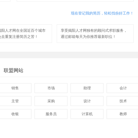
现在登记我的简历，轻松找份好工作！
揭阳人才网在全国近百个城市
享受揭阳人才网独有的顾问式求职服务，
免去重复注册简历之苦！
通过邮箱每天为你推荐最新职位！
联盟网站
销售
市场
助理
会计
主管
采购
设计
技术
收银
服务员
计算机
教师
管理
顾问
促销
网页