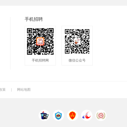
普工
兼职
快递
八小时工作
8小时
附近
手机招聘
包吃包住
50岁左右
最新
人头马
最近
2020
200元一天
冲压工
快递分拣员
手机招聘网
微信公众号
快递员
送餐员
洗碗工
叉车工
修理工
钣金工
车衣工
喷洒工
镗工
政策
|
网站地图
铣工
领班
钻工
管道工
氩弧焊
电焊工
机电维修工
电器维修工
月嫂