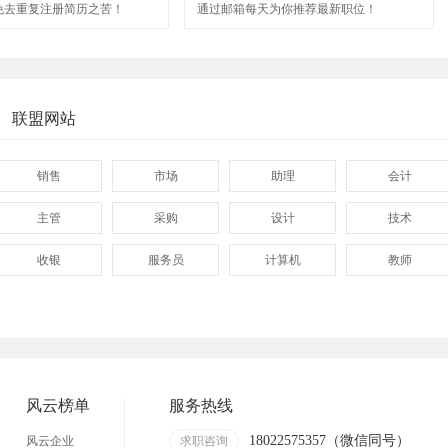
免去重复注册简历之苦！
通过邮箱每天为你推荐最新职位！
联盟网站
销售
市场
助理
会计
主管
采购
设计
技术
收银
服务员
计算机
教师
管理
顾问
促销
网页
技术员
营业员
暑假工
事业单位
网店
马头
临时工
包装工
风云榜单
服务热线
找工作包吃住
急招急聘
长白班
工资日结
18022575357（微信同号）
风云企业
求职咨询