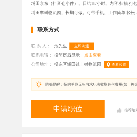
埔田京东（抖音仓小件）。日结18/小时。内容:扫描.打包.装箱
埔田丰树物流园。长期可做。可带手机。工作简单.轻松
联系方式
联 系 人：
池先生
立即沟通
联系电话：
投简历后显示，
点击查看
公司地址：
揭东区埔田镇丰树物流园
查看位置
防骗提醒：招聘单位无权向求职者收取任何费用(如：押
申请职位
推荐给