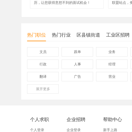
历，让您获得意想不到的面试机会！
联盟站点，
热门职位
热门行业
区县镇街道
工业区招聘
文员
跟单
业务
行政
人事
经理
翻译
广告
营业
展开
保险
更多
模具
软件
外贸业务员
业务员
设计师
淘宝美工
淘宝运营
淘宝客服
个人求职
企业招聘
帮助中心
附近找工作
招工启事
本地
个人登录
企业登录
新手上路