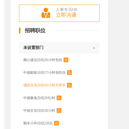
人事专员HR
立即沟通
招聘职位
未设置部门
急
顺心捷达日结20/小时包住
急
中德邮政日结17/小时包吃住
急
埔田京东日结18/小时可带手
急
中德极兔日结20元/时
急
中徳京东日结18/小时
急
顺丰小件日结220元