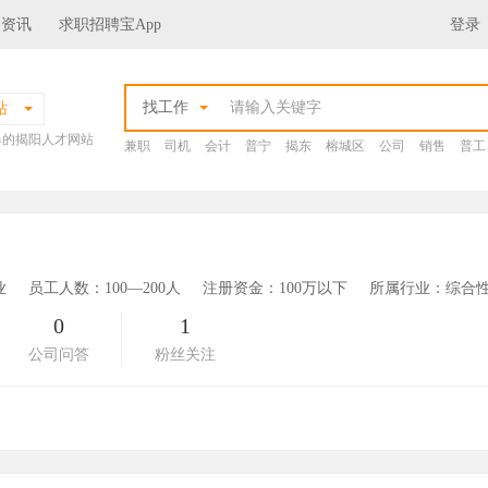
场资讯
求职招聘宝App
登录
找工作
站
爆的揭阳人才网站
兼职
司机
会计
普宁
揭东
榕城区
公司
销售
普工
业
员工人数：100—200人
注册资金：100万以下
所属行业：综合性
0
1
公司问答
粉丝关注