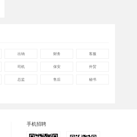
出纳
财务
客服
司机
保安
外贸
总监
售后
秘书
程序
拓展
电工
普工
兼职
快递
八小时工作
8小时
附近
手机招聘
包吃包住
50岁左右
最新