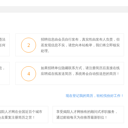
违法
招聘信息由会员自行发布，真实性由发布人负责，但
2
任何
若发现信息不实，请您向本站检举，我们将立即核实
处理。
息，
如果招聘单位隐藏联系方式，请注册简历后直接在线
4
应聘或在线发送简历，系统将会自动投送您的简历！
现在登记我的简历，轻松找份好工作！
揭阳人才网在全国近百个城市
享受揭阳人才网独有的顾问式求职服务，
免去重复注册简历之苦！
通过邮箱每天为你推荐最新职位！