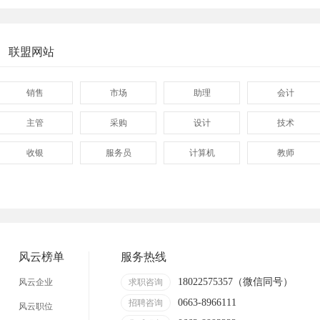
联盟网站
销售
市场
助理
会计
主管
采购
设计
技术
收银
服务员
计算机
教师
管理
顾问
促销
网页
技术员
营业员
暑假工
事业单位
网店
马头
风云榜单
服务热线
18022575357（微信同号）
风云企业
求职咨询
0663-8966111
招聘咨询
风云职位