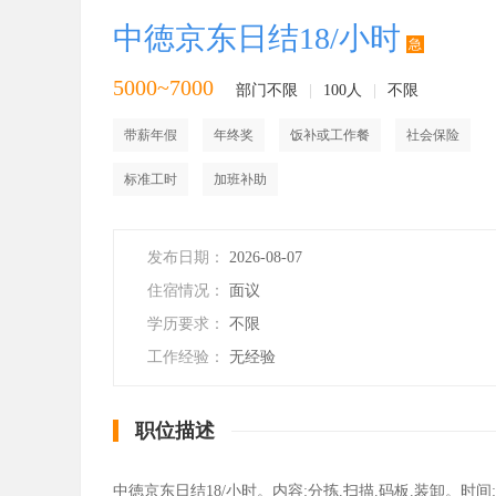
中徳京东日结18/小时
急
5000~7000
部门不限
|
100人
|
不限
带薪年假
年终奖
饭补或工作餐
社会保险
标准工时
加班补助
发布日期：
2026-08-07
住宿情况：
面议
学历要求：
不限
工作经验：
无经验
职位描述
中徳京东日结18/小时。内容:分拣.扫描.码板.装卸。时间:18:00-