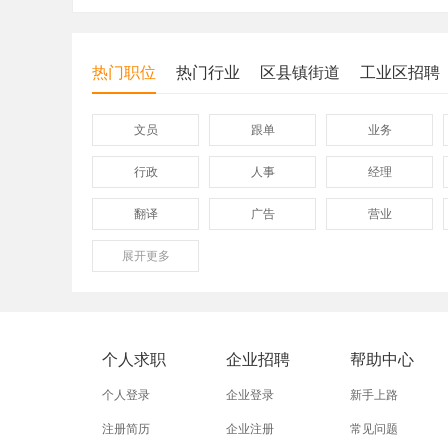
热门职位
热门行业
区县镇街道
工业区招聘
文员
跟单
业务
行政
人事
经理
翻译
广告
营业
展开
保险
更多
模具
软件
外贸业务员
业务员
设计师
淘宝美工
淘宝运营
淘宝客服
个人求职
企业招聘
帮助中心
个人登录
企业登录
新手上路
注册简历
企业注册
常见问题