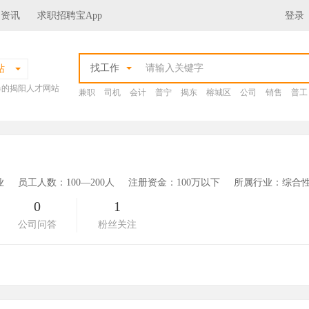
场资讯
求职招聘宝App
登录
找工作
站
爆的揭阳人才网站
兼职
司机
会计
普宁
揭东
榕城区
公司
销售
普工
业
员工人数：100—200人
注册资金：100万以下
所属行业：综合性
0
1
公司问答
粉丝关注