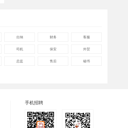
出纳
财务
客服
司机
保安
外贸
总监
售后
秘书
程序
拓展
电工
普工
兼职
快递
手机招聘