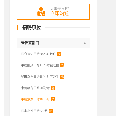
人事专员HR
立即沟通
招聘职位
未设置部门
急
顺心捷达日结20/小时包住
急
中德邮政日结17/小时包吃住
急
埔田京东日结18/小时可带手
急
中德极兔日结20元/时
急
中徳京东日结18/小时
急
顺丰小件日结220元