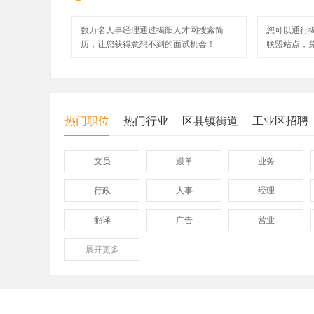
数万名人事经理通过揭阳人才网搜索简
您可以通行
历，让您获得意想不到的面试机会！
联盟站点，
热门职位
热门行业
区县镇街道
工业区招聘
文员
跟单
业务
行政
人事
经理
翻译
广告
营业
展开
保险
更多
模具
软件
外贸业务员
业务员
设计师
淘宝美工
淘宝运营
淘宝客服