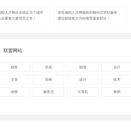
揭阳人才网在全国近百个城市
享受揭阳人才网独有的顾问式求职服务，
免去重复注册简历之苦！
通过邮箱每天为你推荐最新职位！
联盟网站
销售
市场
助理
会计
主管
采购
设计
技术
收银
服务员
计算机
教师
管理
顾问
促销
网页
技术员
营业员
暑假工
事业单位
网店
马头
临时工
包装工