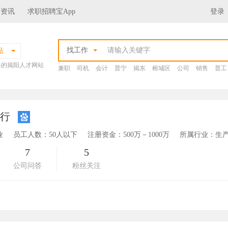
场资讯
求职招聘宝App
登录
找工作
站
爆的揭阳人才网站
兼职
司机
会计
普宁
揭东
榕城区
公司
销售
普工
料行
业
员工人数：50人以下
注册资金：500万－1000万
所属行业：生产
7
5
公司问答
粉丝关注