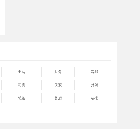
出纳
财务
客服
司机
保安
外贸
总监
售后
秘书
程序
拓展
电工
普工
兼职
快递
八小时工作
8小时
附近