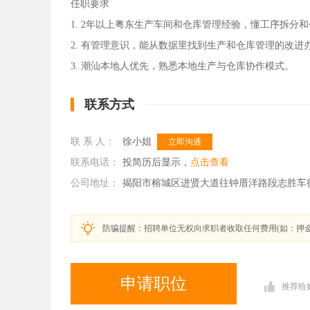
任职要求
1. 2年以上粤东生产车间和仓库管理经验，懂工序拆分
2. 有管理意识，能从数据里找到生产和仓库管理的改进
3. 潮汕本地人优先，熟悉本地生产与仓库协作模式。
联系方式
联 系 人：
徐小姐
立即沟通
联系电话：
投简历后显示，
点击查看
公司地址：
揭阳市榕城区进贤大道往钟厝洋路段志胜车
防骗提醒：招聘单位无权向求职者收取任何费用(如：押
申请职位
推荐给