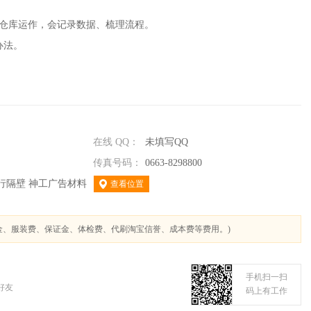
和仓库运作，会记录数据、梳理流程。
办法。
在线 QQ：
未填写QQ
传真号码：
0663-8298800
行隔壁 神工广告材料
查看位置
金、服装费、保证金、体检费、代刷淘宝信誉、成本费等费用。)
手机扫一扫
好友
码上有工作