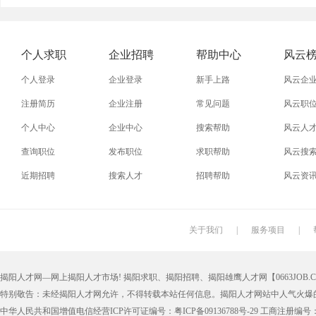
外贸业务员
业务员
设计师
技术员
淘宝美工
淘宝运营
淘宝客服
网店
个人求职
企业招聘
帮助中心
风云
附近找工作
招工启事
本地
找工作包
个人登录
企业登录
新手上路
风云企
近期
今日
今天
哪里
注册简历
企业注册
常见问题
风云职
个人中心
企业中心
搜索帮助
风云人
同城找工作
今天招工
最近
工地招小
查询职位
发布职位
求职帮助
风云搜
装配工
煮饭工
普通工人
清洁工
近期招聘
搜索人才
招聘帮助
风云资
搬运工
厨师
促销员
导购员
学徒工
车位工
熨烫工
裁剪工
关于我们
|
服务项目
|
抛光工
空调工
电梯工
水工
揭阳人才网—网上揭阳人才市场! 揭阳求职、揭阳招聘、揭阳雄鹰人才网【0663JOB.COM
铆工
工人
印刷技工
车工
特别敬告：未经揭阳人才网允许，不得转载本站任何信息。揭阳人才网站中人气火爆
生产工
样板工
丝印工
油漆工
中华人民共和国增值电信经营ICP许可证编号：粤ICP备09136788号-29 工商注册编号：4452