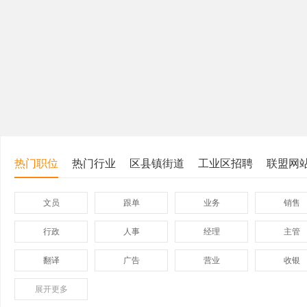
热门职位
热门行业
区县镇街道
工业区招聘
联盟网
文员
跟单
业务
销售
行政
人事
经理
主管
翻译
广告
营业
收银
展开
保险
更多
模具
软件
管理