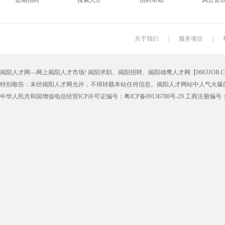
近期招聘
搜索人才
招聘帮助
风云资
搬运工
厨师
促销员
导购员
学徒工
车位工
熨烫工
裁剪工
关于我们
|
服务项目
|
抛光工
空调工
电梯工
水工
揭阳人才网—网上揭阳人才市场! 揭阳求职、揭阳招聘、揭阳雄鹰人才网【0663JOB.COM
铆工
工人
印刷技工
车工
特别敬告：未经揭阳人才网允许，不得转载本站任何信息。揭阳人才网站中人气火爆
生产工
样板工
丝印工
油漆工
中华人民共和国增值电信经营ICP许可证编号：粤ICP备09136788号-29 工商注册编号：4452
催乳师
育儿嫂
保姆
钟点工
质检
仓管
仓管员
仓库管理
漆工
收货员
理货员
防损员
申通快递
百世快递
邮政快递
EMS快
集团公司
上市公司
猎头
国企
人事文员
人事经理
人事主管
行政文