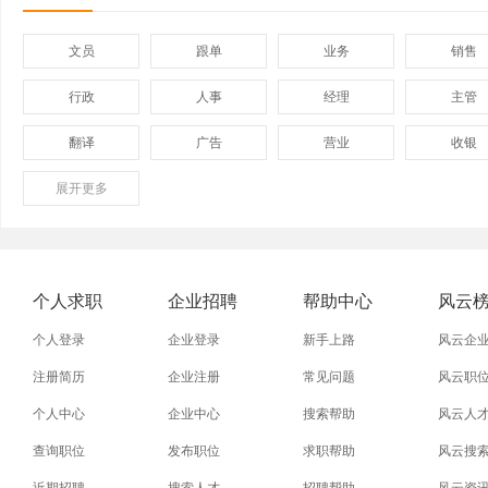
文员
跟单
业务
销售
行政
人事
经理
主管
翻译
广告
营业
收银
展开
保险
更多
模具
软件
管理
外贸业务员
业务员
设计师
技术员
淘宝美工
淘宝运营
淘宝客服
网店
个人求职
企业招聘
帮助中心
风云
附近找工作
招工启事
本地
找工作包
个人登录
企业登录
新手上路
风云企
近期
今日
今天
哪里
注册简历
企业注册
常见问题
风云职
个人中心
企业中心
搜索帮助
风云人
同城找工作
今天招工
最近
工地招小
查询职位
发布职位
求职帮助
风云搜
装配工
煮饭工
普通工人
清洁工