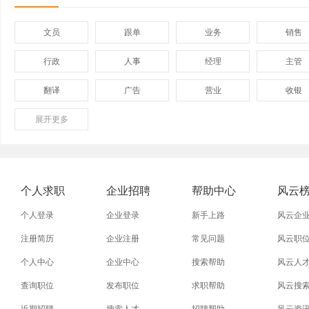
文员
跟单
业务
销售
行政
人事
经理
主管
翻译
广告
营业
收银
展开
保险
更多
模具
软件
管理
外贸业务员
业务员
设计师
技术员
淘宝美工
淘宝运营
淘宝客服
网店
个人求职
企业招聘
帮助中心
风云
附近找工作
招工启事
本地
找工作包
个人登录
企业登录
新手上路
风云企
近期
今日
今天
哪里
注册简历
企业注册
常见问题
风云职
个人中心
企业中心
搜索帮助
风云人
同城找工作
今天招工
最近
工地招小
查询职位
发布职位
求职帮助
风云搜
装配工
煮饭工
普通工人
清洁工