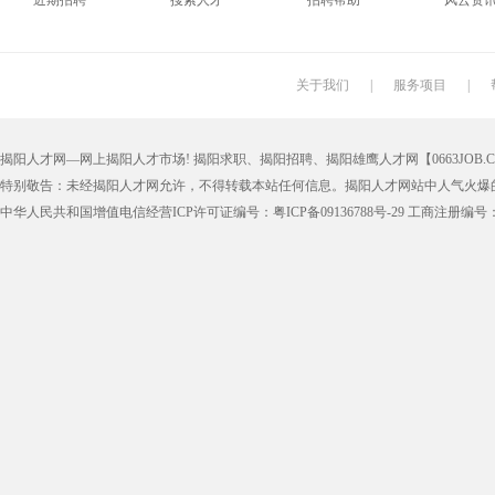
近期招聘
搜索人才
招聘帮助
风云资
搬运工
厨师
促销员
导购员
学徒工
车位工
熨烫工
裁剪工
关于我们
|
服务项目
|
抛光工
空调工
电梯工
水工
揭阳人才网—网上揭阳人才市场! 揭阳求职、揭阳招聘、揭阳雄鹰人才网【0663JOB.COM
铆工
工人
印刷技工
车工
特别敬告：未经揭阳人才网允许，不得转载本站任何信息。揭阳人才网站中人气火爆
生产工
样板工
丝印工
油漆工
中华人民共和国增值电信经营ICP许可证编号：粤ICP备09136788号-29 工商注册编号：4452
催乳师
育儿嫂
保姆
钟点工
质检
仓管
仓管员
仓库管理
漆工
收货员
理货员
防损员
申通快递
百世快递
邮政快递
EMS快
集团公司
上市公司
猎头
国企
人事文员
人事经理
人事主管
行政文