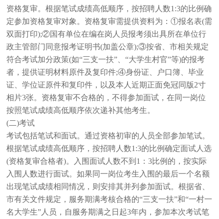
资格复审。根据笔试成绩高低顺序，按招聘人数1:3的比例确
定参加资格复审对象。资格复审需提供资料为：①报名表(需
双面打印);②国有单位在编在岗人员报考须出具所在单位行
政主管部门同意报考证明书(加盖公章);③按省、市相关规定
符合考试加分政策(如“三支一扶”、“大学生村官”等)的报考
者，提供证明材料原件及复印件;④身份证、户口簿、毕业
证、学位证原件和复印件，以及本人近期正面免冠同版2寸
相片3张。资格复审不合格的，不得参加面试，在同一岗位
按照笔试成绩高低顺序依次递补其他考生。
(二)考试
考试包括笔试和面试。通过资格初审的人员全部参加笔试。
根据笔试成绩高低顺序，按招聘人数1:3的比例确定面试人选
(资格复审合格者)。入围面试人数不到1：3比例的，按实际
入围人数进行面试。如果同一岗位考生入围的最后一个名额
出现笔试成绩相同情况，则安排其并列参加面试。根据省、
市有关文件规定，服务期满考核合格的“三支一扶”和“一村一
名大学生”人员，自服务期满之日起3年内，参加本次考试笔