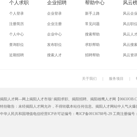
个人求职
企业招聘
帮助中心
风云
个人登录
企业登录
新手上路
风云企
注册简历
企业注册
常见问题
风云职
个人中心
企业中心
搜索帮助
风云人
查询职位
发布职位
求职帮助
风云搜
近期招聘
搜索人才
招聘帮助
风云资
关于我们
|
服务项目
|
揭阳人才网—网上揭阳人才市场! 揭阳求职、揭阳招聘、揭阳雄鹰人才网【0663JOB.COM
特别敬告：未经揭阳人才网允许，不得转载本站任何信息。揭阳人才网站中人气火爆
中华人民共和国增值电信经营ICP许可证编号：粤ICP备09136788号-29 工商注册编号：4452