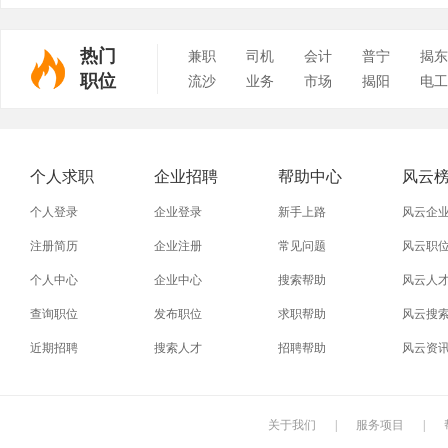
热门
兼职
司机
会计
普宁
揭东
职位
流沙
业务
市场
揭阳
电工
个人求职
企业招聘
帮助中心
风云
个人登录
企业登录
新手上路
风云企
注册简历
企业注册
常见问题
风云职
个人中心
企业中心
搜索帮助
风云人
查询职位
发布职位
求职帮助
风云搜
近期招聘
搜索人才
招聘帮助
风云资
关于我们
|
服务项目
|