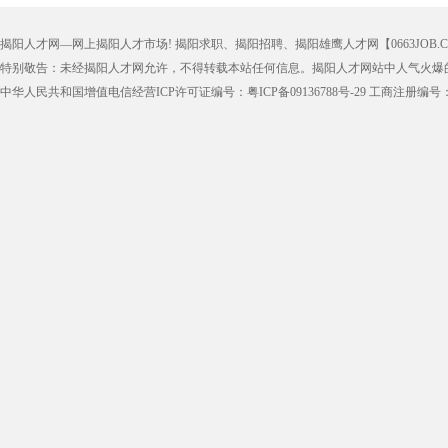
揭阳人才网—网上揭阳人才市场! 揭阳求职、揭阳招聘、揭阳雄鹰人才网【0663JOB.COM
特别敬告：未经揭阳人才网允许，不得转载本站任何信息。揭阳人才网站中人气火
中华人民共和国增值电信经营ICP许可证编号：
粤ICP备09136788号-29
工商注册编号：44