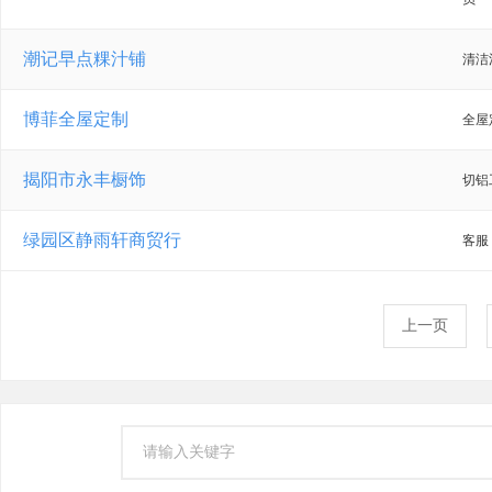
潮记早点粿汁铺
清洁
博菲全屋定制
全屋
揭阳市永丰橱饰
切铝
绿园区静雨轩商贸行
客服
上一页