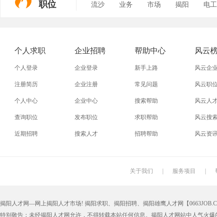
职位
流沙
业务
市场
揭阳
电工
个人求职
企业招聘
帮助中心
风云
个人登录
企业登录
新手上路
风云企
注册简历
企业注册
常见问题
风云职
个人中心
企业中心
搜索帮助
风云人
查询职位
发布职位
求职帮助
风云搜
近期招聘
搜索人才
招聘帮助
风云资
关于我们
|
服务项目
|
揭阳人才网—网上揭阳人才市场! 揭阳求职、揭阳招聘、揭阳雄鹰人才网【0663JOB.COM
特别敬告：未经揭阳人才网允许，不得转载本站任何信息。揭阳人才网站中人气火